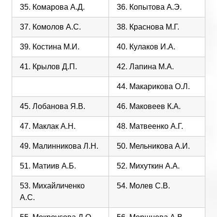
35. Комарова А.Д.
36. Копытова А.Э.
37. Комолов А.С.
38. Краснова М.Г.
39. Костина М.И.
40. Кулаков И.А.
41. Крылов Д.П.
42. Лапина М.А.
44. Макарикова О.Л.
45. Лобанова Я.В.
46. Маковеев К.А.
47. Маклак А.Н.
48. Матвеенко А.Г.
49. Малинникова Л.Н.
50. Мельникова А.И.
51. Матиив А.Б.
52. Михуткин А.А.
53. Михайличенко
54. Молев С.В.
А.С.