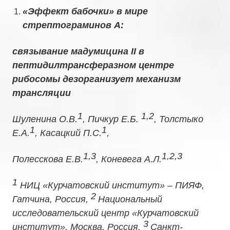
«
Эффект бабочки» в мире
стрептограминов А:
связывание мадумицина II в
пептидилтрансферазном центре
рибосомы дезорганизует механизм
трансляции
1
1,2
Шуленина О.В.
, Пичкур Е.Б.
, Толстыко
1
1
Е.А.
, Касацкий П.С.
,
1,3
1,2,3
Полесскова Е.В.
, Коневега А.Л.
1
НИЦ «Курчатовский институт» – ПИЯФ,
2
Гатчина, Россия,
Национальный
исследовательский центр «Курчатовский
3
институт», Москва, Россия,
Санкт-