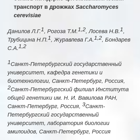
транспорт в дрожжах
Saccharomyces
cerevisiae
1
1,2
1
Данилов Л.Г.
, Рогоза Т.М.
, Лосева Н.В.
,
1
1,2
Трубицина Н.П.
, Журавлева Г.А.
, Бондарев
1,2
С.А.
1
Санкт-Петербургский государственный
университет, кафедра генетики и
биотехнологии, Санкт-Петербург, Россия,
2
Санкт-Петербургский филиал Института
общей генетики им. Н. И. Вавилова РАН,
3
Санкт-Петербург, Россия,
Санкт-
Петербургский государственный
университет, лаборатория биологии
амилоидов, Санкт-Петербург, Россия