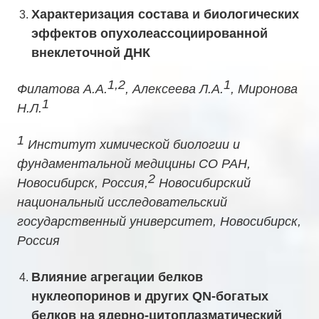
Характеризация состава и биологических
эффектов опухолеассоциированной
внеклеточной ДНК
1,2
1
Филатова А.А.
, Алексеева Л.А.
, Миронова
1
Н.Л.
1
Институт химической биологии и
фундаментальной медицины СО РАН,
2
Новосибирск, Россия,
Новосибирский
национальный исследовательский
государственный университет, Новосибирск,
Россия
Влияние агрегации белков
нуклеопоринов и других QN-богатых
белков на ядерно-цитоплазматический