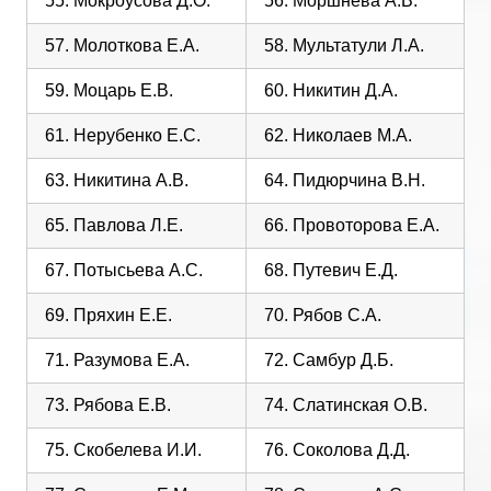
55. Мокроусова Д.О.
56. Моршнева А.В.
57. Молоткова Е.А.
58. Мультатули Л.А.
59. Моцарь Е.В.
60. Никитин Д.А.
61. Нерубенко Е.С.
62. Николаев М.А.
63. Никитина А.В.
64. Пидюрчина В.Н.
65. Павлова Л.Е.
66. Провоторова Е.А.
67. Потысьева А.С.
68. Путевич Е.Д.
69. Пряхин Е.Е.
70. Рябов С.А.
71. Разумова Е.А.
72. Самбур Д.Б.
73. Рябова Е.В.
74. Слатинская О.В.
75. Скобелева И.И.
76. Соколова Д.Д.