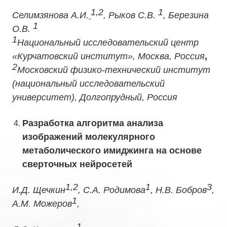
1,2
1
Селимзянова А.И.
, Рыков С.В.
, Березина
1
О.В.
1
Национальный исследовательский центр
«Курчатовский институт», Москва, Россия
,
2
Московский физико-технический институт
(национальный исследовательский
университет), Долгопрудный, Россия
Разработка алгоритма анализа
изображений молекулярного
метаболического имиджинга на основе
сверточных нейросетей
1,2
1
3
И.Д. Щечкин
, С.А. Родимова
, Н.В. Бобров
,
1
А.М. Можеров
,
1