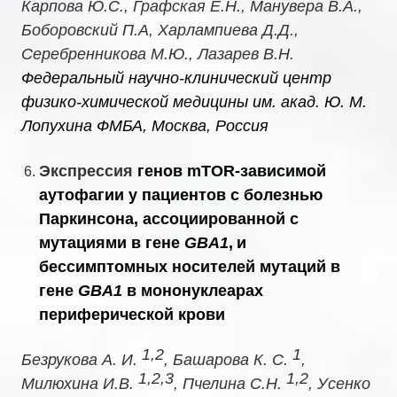
Карпова Ю.С., Графская Е.Н., Манувера В.А.,
Боборовский П.А, Харлампиева Д.Д.,
Серебренникова М.Ю., Лазарев В.Н.
Федеральный научно-клинический центр
физико-химической медицины им. акад. Ю. М.
Лопухина ФМБА, Москва, Россия
Экспрессия
генов
mTOR
-зависимой
аутофагии у пациентов с болезнью
Паркинсона, ассоциированной с
мутациями в гене
GBA
1
,
и
бессимптомных носителей мутаций в
гене
GBA
1
в мононуклеарах
периферической крови
1,2
1
Безрукова А. И.
, Башарова К. С.
,
1,2,3
1,2
Милюхина И.В.
, Пчелина С.Н.
, Усенко