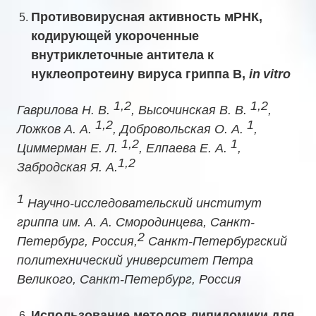
Противовирусная активность мРНК,
кодирующей укороченные
внутриклеточные антитела к
нуклеопротеину вируса гриппа В,
in
vitro
1,2
1,2
Гаврилова Н. В.
, Высочинская В. В.
,
1,2
1
Ложков А. А.
, Добровольская О. А.
,
1,2
1
Циммерман Е. Л.
, Елпаева Е. А.
,
1,2
Забродская Я. А.
1
Научно-исследовательский институт
гриппа им. А. А. Смородинцева, Санкт-
2
Петербург, Россия,
Санкт-Петербургский
политехнический университет Петра
Великого, Санкт-Петербург, Россия
Использование методов липидомики для