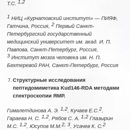
1,2
Т.С.
1
НИЦ «Курчатовский институт» — ПИЯФ,
2
Гатчина, Россия,
Первый Санкт-
Петербургский государственный
медицинский университет им. акад. И. П.
Павлова, Санкт-Петербург, Россия,
3
Институт мозга человека им. Н. П.
Бехтеревой РАН, Санкт-Петербург, Россия
Структурные исследования
пептидомиметика Kud146-RDA методами
спектроскопии ЯМР.
1,2
2
Гималетдинова А. Э.
, Кучаев Е.С.
,
1,2
1,2
Гараева Н. С.
, Рябов С. А.
Глазырин
1,2
2, 3
2
М.С.
,
Юсупов М.М.
, Усачев К. С.