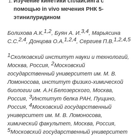
Изучение кинетики сплайсинга с
помощью in vivo мечения РНК 5-
этинилуридином
1,2
3,4
Болихова А.К.
, Буян А. И.
, Марьясина
2,4
1,2,4
1,2,4,5
С.С.
, Донцова О.А.
, Сергиев П.В.
1
Сколковский институт науки и технологий,
2
Москва, Россия,
Московский
государственный университет им. М. В.
Ломоносова, институт физико-химической
биологии им. А.Н.Белозерского, Москва,
3
Россия,
Институт белка РАН, Пущино,
4
Россия,
Московский государственный
университет им. М. В. Ломоносова,
химический факультет, Москва, Россия,
5
Московский государственный университет