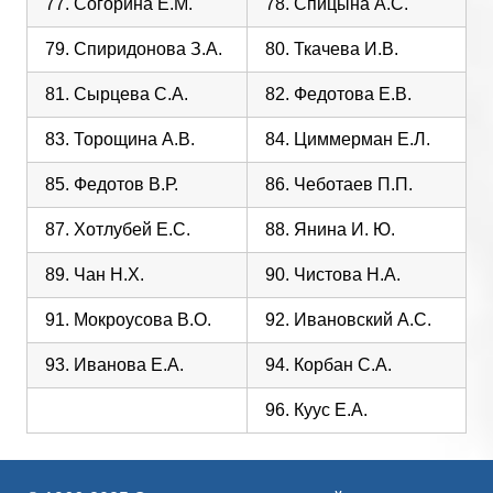
77. Согорина Е.М.
78. Спицына А.С.
79. Спиридонова З.А.
80. Ткачева И.В.
81. Сырцева С.А.
82. Федотова Е.В.
83. Торощина А.В.
84. Циммерман Е.Л.
85. Федотов В.Р.
86. Чеботаев П.П.
87. Хотлубей Е.С.
88. Янина И. Ю.
89. Чан Н.Х.
90. Чистова Н.А.
91. Мокроусова В.О.
92. Ивановский А.С.
93. Иванова Е.А.
94. Корбан С.А.
96. Куус Е.А.